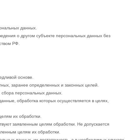
ональных данных.
ведения о другом субъекте персональных данных без
ьством РФ.
едливой основе.
тных, заранее определенных и законных целей.
и сбора персональных данных.
анные, обработка которых осуществляется в целях,
целям их обработки.
твуют заявленным целям обработки. Не допускается
ленным целям их обработки.
альных данных, их достаточность, а в необходимых случаях