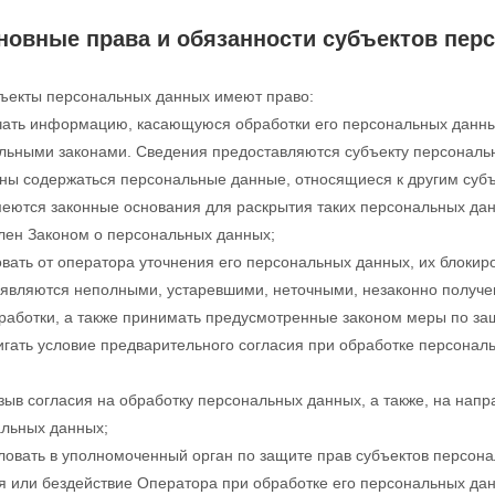
сновные права и обязанности субъектов пе
бъекты персональных данных имеют право:
ать информацию, касающуюся обработки его персональных данны
ьными законами. Сведения предоставляются субъекту персональн
ны содержаться персональные данные, относящиеся к другим субъ
меются законные основания для раскрытия таких персональных да
лен Законом о персональных данных;
вать от оператора уточнения его персональных данных, их блокир
являются неполными, устаревшими, неточными, незаконно получ
работки, а также принимать предусмотренные законом меры по защ
гать условие предварительного согласия при обработке персональ
зыв согласия на обработку персональных данных, а также, на нап
льных данных;
овать в уполномоченный орган по защите прав субъектов персон
я или бездействие Оператора при обработке его персональных да