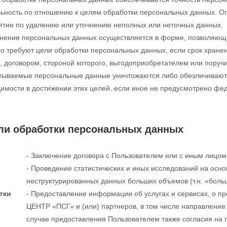
льность по отношению к целям обработки персональных данных. 
ятие по удалению или уточнению неполных или неточных данных.
анение персональных данных осуществляется в форме, позволяющ
го требуют цели обработки персональных данных, если срок хран
, договором, стороной которого, выгодоприобретателем или поруч
ываемые персональные данные уничтожаются либо обезличиваются
имости в достижении этих целей, если иное не предусмотрено фе
ели обработки персональных данных
- Заключение договора с Пользователем или с иным лицом
- Проведение статистических и иных исследований на осно
неструктурированных данных больших объемов (т.н. «боль
тки
- Предоставление информации об услугах и сервисах, о п
ЦЕНТР «ПСГ» и (или) партнеров, в том числе направлени
случае предоставления Пользователем также согласия на 