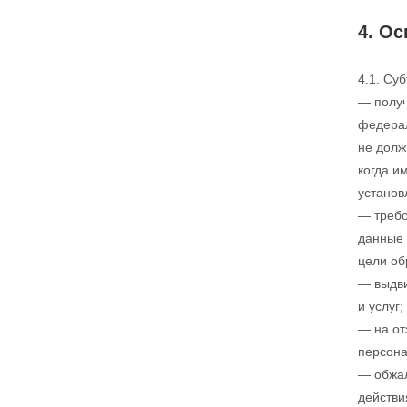
4. О
4.1. Су
— получ
федерал
не долж
когда и
установ
— требо
данные 
цели об
— выдви
и услуг;
— на от
персона
— обжал
действи