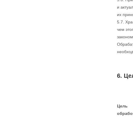
и актуа
их прин
5.7. Хр
чем это
законом
Обрабат
необход
6. Ц
Цель
обрабо