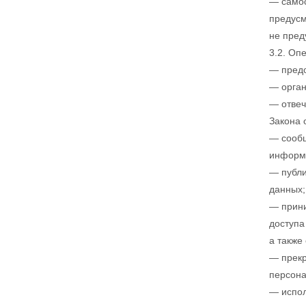
— самос
предусм
не пред
3.2. Оп
— предо
— орган
— отвеч
Закона 
— сообщ
информа
— публи
данных;
— прини
доступа
а также
— прекр
персона
— испол