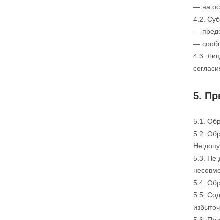
— на ос
4.2. Су
— предо
— сообщ
4.3. Ли
согласи
5. П
5.1. Об
5.2. Об
Не допу
5.3. Не
несовме
5.4. Об
5.5. Со
избыточ
5.6. Пр