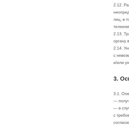
2.12. Р
неопред
лиц, в 
телеком
2.13. Т
органу 
2.14. У
с невоз
и/или у
3. О
3.1. Оп
— получ
— в слу
с требо
согласи