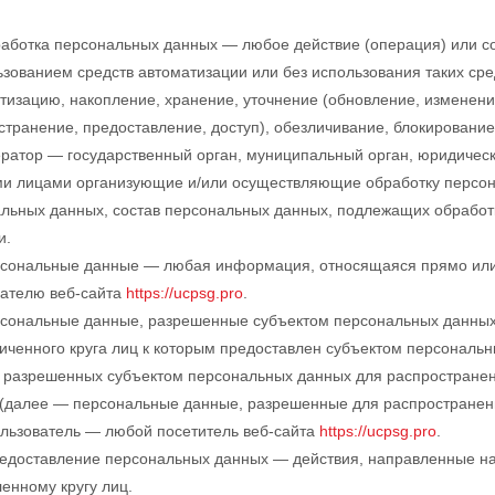
работка персональных данных — любое действие (операция) или с
ьзованием средств автоматизации или без использования таких ср
тизацию, накопление, хранение, уточнение (обновление, изменени
странение, предоставление, доступ), обезличивание, блокировани
ератор — государственный орган, муниципальный орган, юридичес
ми лицами организующие и/или осуществляющие обработку персон
льных данных, состав персональных данных, подлежащих обработ
и.
рсональные данные — любая информация, относящаяся прямо или
ателю веб-сайта
https://ucpsg.pro
.
рсональные данные, разрешенные субъектом персональных данных
иченного круга лиц к которым предоставлен субъектом персональн
 разрешенных субъектом персональных данных для распространен
(далее — персональные данные, разрешенные для распространен
ользователь — любой посетитель веб-сайта
https://ucpsg.pro
.
редоставление персональных данных — действия, направленные н
енному кругу лиц.