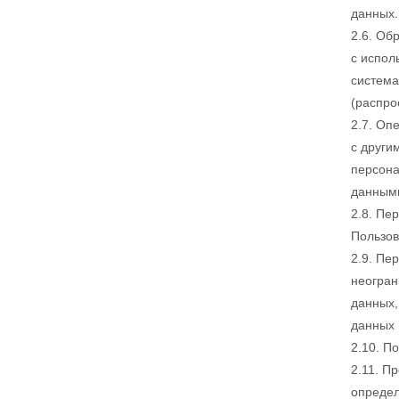
данных.
2.6. Об
с испол
система
(распро
2.7. Оп
с други
персона
данным
2.8. Пе
Пользов
2.9. Пе
неогран
данных,
данных 
2.10. П
2.11. П
определ